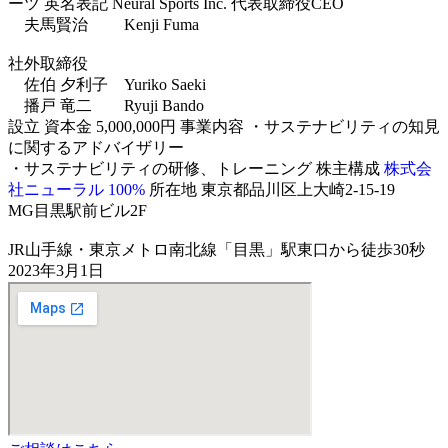
ーツ
英名表記
Neural Sports Inc.
代表取締役CEO
夫馬賢治 Kenji Fuma
社外取締役
佐伯 夕利子 Yuriko Saeki
播戸 竜二 Ryuji Bando
設立
資本金
5,000,000円
事業内容
・サステナビリティの知見
に関するアドバイザリー
・サステナビリティの研修、トレーニング
株主構成
株式会
社ニューラル 100%
所在地
東京都品川区上大崎2-15-19
MG目黒駅前ビル2F
JR山手線・東京メトロ南北線「目黒」駅東口から徒歩30秒
2023年3月1日